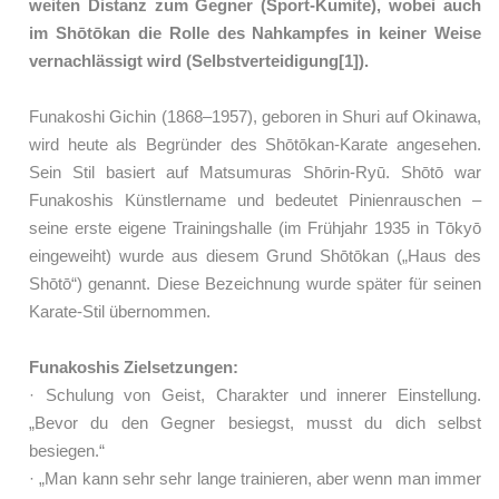
weiten Distanz zum Gegner (Sport-Kumite), wobei auch
im Shōtōkan die Rolle des Nahkampfes in keiner Weise
vernachlässigt wird (Selbstverteidigung[1]).
Funakoshi Gichin (1868–1957), geboren in Shuri auf Okinawa,
wird heute als Begründer des Shōtōkan-Karate angesehen.
Sein Stil basiert auf Matsumuras Shōrin-Ryū. Shōtō war
Funakoshis Künstlername und bedeutet Pinienrauschen –
seine erste eigene Trainingshalle (im Frühjahr 1935 in Tōkyō
eingeweiht) wurde aus diesem Grund Shōtōkan („Haus des
Shōtō“) genannt. Diese Bezeichnung wurde später für seinen
Karate-Stil übernommen.
Funakoshis Zielsetzungen:
· Schulung von Geist, Charakter und innerer Einstellung.
„Bevor du den Gegner besiegst, musst du dich selbst
besiegen.“
· „Man kann sehr sehr lange trainieren, aber wenn man immer