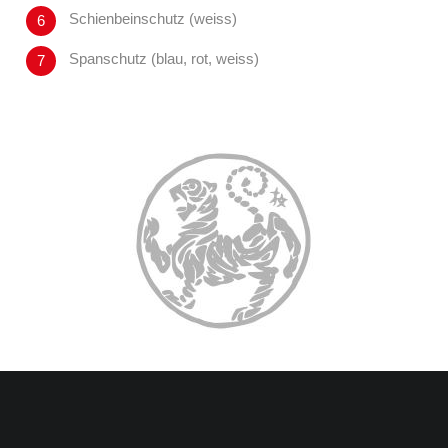
Schienbeinschutz (weiss)
Spanschutz (blau, rot, weiss)