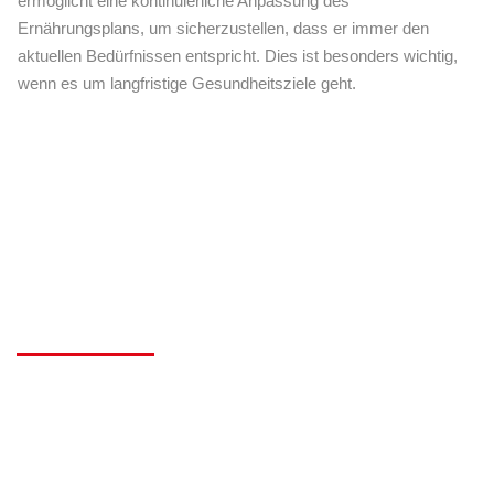
ermöglicht eine kontinuierliche Anpassung des
Ernährungsplans, um sicherzustellen, dass er immer den
aktuellen Bedürfnissen entspricht. Dies ist besonders wichtig,
wenn es um langfristige Gesundheitsziele geht.
LEITSÄTZE DER
KAMPFSPORTAKADEMIE
Unsere langjährige Erfahrung zeichnet uns aus
Situationen zu erkennen, um Ihnen dabei behilflich
zu sein, mit dem für Sie persönlich konzipierten
Training Ihre mentale und körperliche Stärke
wiederzufinden.