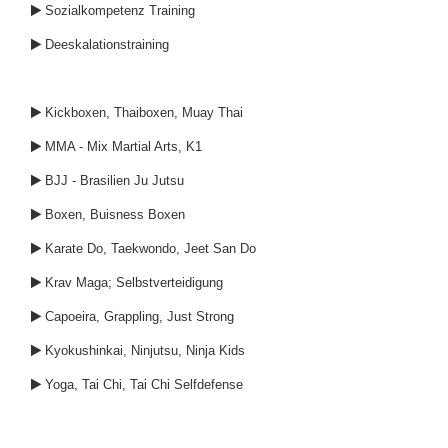
Sozialkompetenz Training

Deeskalationstraining

Kickboxen, Thaiboxen, Muay Thai

MMA - Mix Martial Arts, K1

BJJ - Brasilien Ju Jutsu

Boxen, Buisness Boxen

Karate Do, Taekwondo, Jeet San Do

Krav Maga; Selbstverteidigung

Capoeira, Grappling, Just Strong

Kyokushinkai, Ninjutsu, Ninja Kids

Yoga, Tai Chi, Tai Chi Selfdefense
