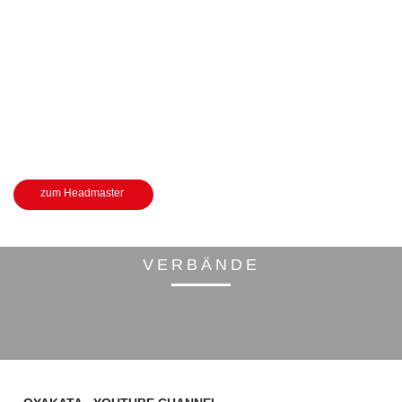
Kampfsport ist in erster Linie ein Erziehungsmittel um
Selbstdisziplin, Respekt, Ausdauer, aber vor allem Achtung vor
allen Mitmenschen zu erlernen. Erst danach kommt der
Kampfsport an sich“.
Wer diese Philosophie verstanden hat, den lehren wir sowohl die
traditionellen Kampfkünste, als auch moderne
Selbstverteidigungstechniken und Kampfsport wie Kickboxen,
Karate und vieles mehr.
zum Headmaster
VERBÄNDE