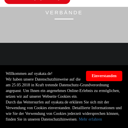
VERBÄNDE
INFO
Willkommen auf oyakata.de!
Einverstanden
Wir haben unsere Datenschutzhinweise auf die
am 25.05.2018 in Kraft tretende Datenschutz-Grundverordnung
OYAKATA Die Kampfsportakademie
angepasst. Um Ihnen ein angenehmes Online-Erlebnis zu ermöglichen,
Hindenburgstraße 52
setzen wir auf unserer Webseite Cookies ein.
85057 Ingolstadt
Durch das Weitersurfen auf oyakata.de erklären Sie sich mit der
Tel: 0841 / 99474373
Verwendung von Cookies einverstanden. Detaillierte Informationen und
E-Mail: info@oyakata.de
wie Sie der Verwendung von Cookies jederzeit widersprechen können,
finden Sie in unseren Datenschutzhinweisen.
Mehr erfahren