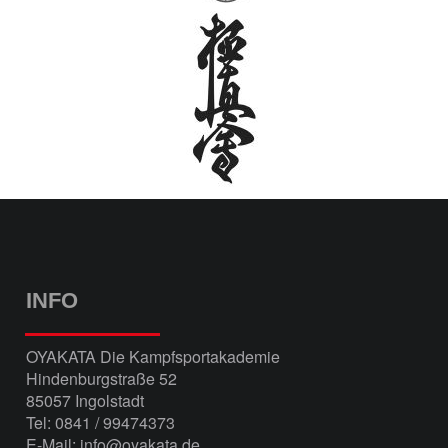
INFO
OYAKATA Die Kampfsportakademie
Hindenburgstraße 52
85057 Ingolstadt
Tel: 0841 / 99474373
E-Mail: info@oyakata.de